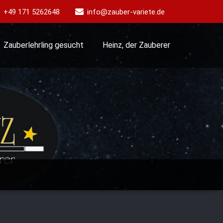
+49 171 5262648
info@zauber-variete.de
Zauberlehrling gesucht
Heinz, der Zauberer