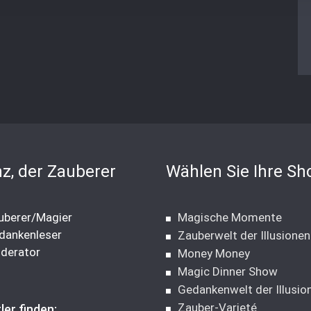
z, der Zauberer
Wählen Sie Ihre Sh
berer/Magier
Magische Momente
ankenleser
Zauberwelt der Illusionen
derator
Money Money
Magic Dinner Show
Gedankenwelt der Illusio
Zauber-Varieté
ler finden: