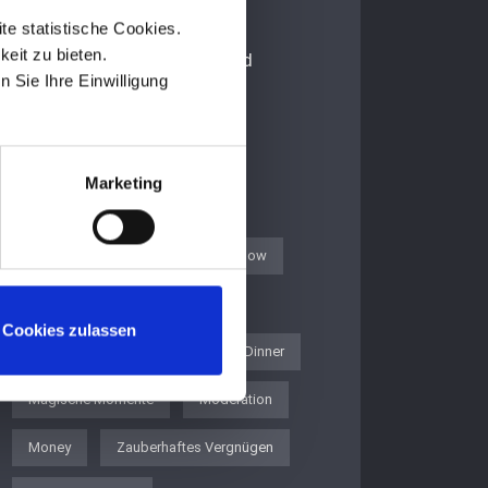
Aktionsradius
e statistische Cookies.
eit zu bieten.
Bis zu 150 km um 56470 Bad
n Sie Ihre Einwilligung
Marienberg
Marketing
Schlagwörter
Bunter Abend
Dinner und Show
Gedankenwelt der Illusionen
Cookies zulassen
Klassische Zauberei
Magic Dinner
Magische Momente
Moderation
Money
Zauberhaftes Vergnügen