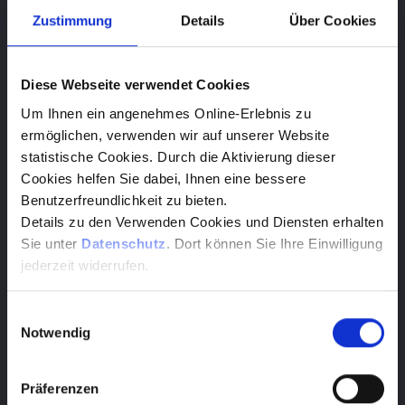
Werbeanzeigen, Plakate, Handzettel
Zustimmung
Details
Über Cookies
und Eintrittskarten erhalten Sie von
uns. Natürlich sind alle Werbemittel
optisch auf Ihr Haus abgestimmt.
Diese Webseite verwendet Cookies
Um Ihnen ein angenehmes Online-Erlebnis zu
ermöglichen, verwenden wir auf unserer Website
Interessiert?
statistische Cookies. Durch die Aktivierung dieser
Cookies helfen Sie dabei, Ihnen eine bessere
Starten Sie gleich eine
> Anfrage
. Sie
Benutzerfreundlichkeit zu bieten.
erhalten umgehend ein kostenloses
Details zu den Verwenden Cookies und Diensten erhalten
Angebot. Sie verpflichten sich zu
Sie unter
Datenschutz
. Dort können Sie Ihre Einwilligung
nichts!
jederzeit widerrufen.
Einwilligungsauswahl
Notwendig
1
Präferenzen