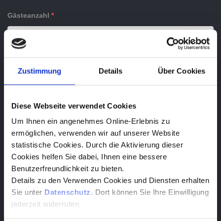
Gästeanzahl
*
Programm
*
Zustimmung
Details
Über Cookies
Ihre Nachricht und Wünsche
Diese Webseite verwendet Cookies
Um Ihnen ein angenehmes Online-Erlebnis zu
ermöglichen, verwenden wir auf unserer Website
statistische Cookies. Durch die Aktivierung dieser
Cookies helfen Sie dabei, Ihnen eine bessere
Benutzerfreundlichkeit zu bieten.
Details zu den Verwenden Cookies und Diensten erhalten
Sie unter
Datenschutz
. Dort können Sie Ihre Einwilligung
Ich habe die Hinweise zum Datenschutz gelesen und
jederzeit widerrufen.
akzeptiert: Die hier eingegebenen Daten werden vertraulich
behandelt und ausschließlich an die oben ausgewählten